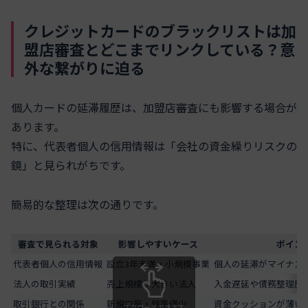
クレジットカードのブラックリストは加
盟店審査とどこまでリンクしている？意
外な繋がりに迫る
個人カードの延滞履歴は、加盟店審査にも影響する場合が
あります。
特に、代表者個人の信用情報は「会社の資金繰りリスクの
鏡」と見られがちです。
簡易的な整理は次の通りです。
審査で見られる対象
影響しやすいケース
ポイン
代表者個人の信用情報
設立3年未満・小規模事業
個人の延滞がマイナス
法人の取引実績
売上規模が大きい法人
入金遅延や債務整理歴
取引銀行との関係
新規口座・残高僅少
資金クッションが薄い
スクロールできます