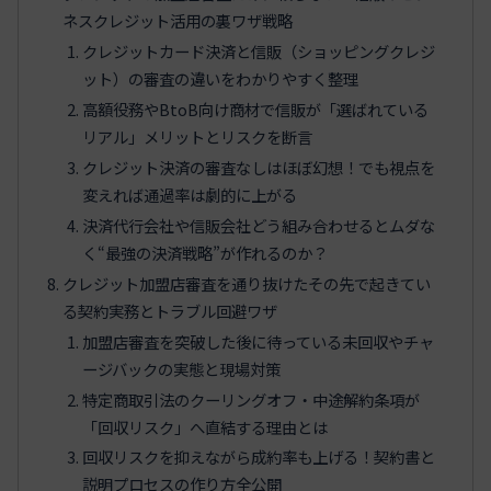
ネスクレジット活用の裏ワザ戦略
クレジットカード決済と信販（ショッピングクレジ
ット）の審査の違いをわかりやすく整理
高額役務やBtoB向け商材で信販が「選ばれている
リアル」メリットとリスクを断言
クレジット決済の審査なしはほぼ幻想！でも視点を
変えれば通過率は劇的に上がる
決済代行会社や信販会社どう組み合わせるとムダな
く“最強の決済戦略”が作れるのか？
クレジット加盟店審査を通り抜けたその先で起きてい
る契約実務とトラブル回避ワザ
加盟店審査を突破した後に待っている未回収やチャ
ージバックの実態と現場対策
特定商取引法のクーリングオフ・中途解約条項が
「回収リスク」へ直結する理由とは
回収リスクを抑えながら成約率も上げる！契約書と
説明プロセスの作り方全公開