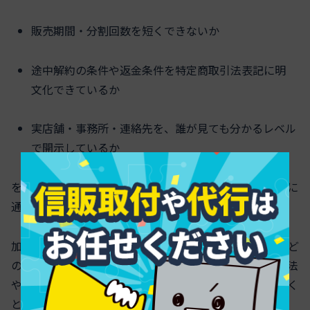
販売期間・分割回数を短くできないか
途中解約の条件や返金条件を特定商取引法表記に明
文化できているか
実店舗・事務所・連絡先を、誰が見ても分かるレベル
で開示しているか
を洗い出すと、次の再申請や別サービスへの申込で一気に
通過率が変わってきます。
加盟店審査は「落ちたか・通ったか」の二択ではなく、ど
のポイントでリスク判定されたのかを読み解き、販売方法
や契約をチューニングするゲームに近いと考えていただく
と、次の一手が打ちやすくなります。