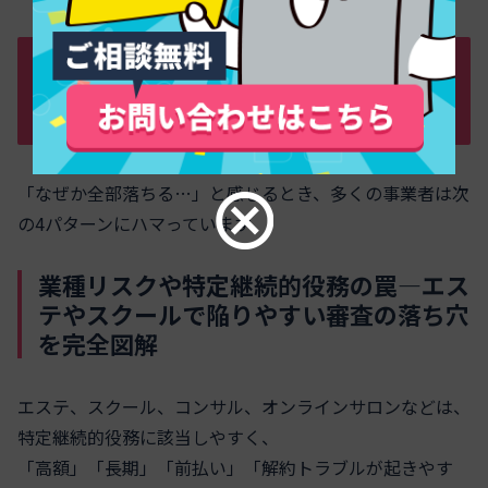
審査でクレジットが加盟店審査から落ち
た事業者によくある4つの「落とし穴」パ
ターン
「なぜか全部落ちる…」と感じるとき、多くの事業者は次
の4パターンにハマっています。
業種リスクや特定継続的役務の罠―エス
テやスクールで陥りやすい審査の落ち穴
を完全図解
エステ、スクール、コンサル、オンラインサロンなどは、
特定継続的役務に該当しやすく、
「高額」「長期」「前払い」「解約トラブルが起きやす