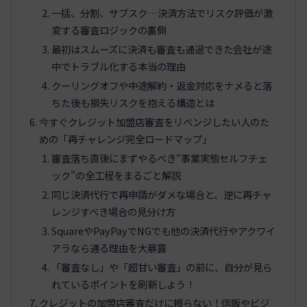
一括、分割、サブスク…決済方法でリスク評価が激
変する審査ロジックの裏側
最初はスムーズに決済も審査も通過できた会社が途
中でトラブル化する本当の理由
クーリングオフや中途解約・返金対応をナメると落
ちた後も損失リスクを抱える構造とは
今すぐクレジット加盟店審査をリベンジしたい人のた
めの「再チャレンジ完全ロードマップ」
審査落ち直後にまずやるべき“事業実態セルフチェ
ック”の全工程をまるごと解説
同じ決済代行で再申請がダメな場合と、逆に再チャ
レンジすべき場合の見分け方
SquareやPayPayでNGでも他の決済代行やアクワイ
アラなら通る理由を大暴露
「審査なし」や「超甘い審査」の前に、自分が見ら
れているポイントを刷新しよう！
クレジットの加盟店審査だけに頼らない！信販やビジ