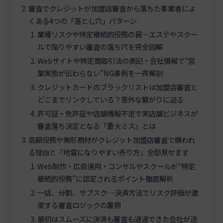
審査でクレジットが加盟店審査から落ちた事業者によ
くある4つの「落とし穴」パターン
業種リスクや特定継続的役務の罠―エステやスクー
ルで陥りやすい審査の落ち穴を完全図解
Webサイトや特定商取引法の表記・会社情報で“営
業実態が伝わらない”NG事例を一斉解剖
クレジットカードのブラックリストは加盟店審査と
どこまでリンクしている？意外な繋がりに迫る
許可証・免許証や店舗情報不足で実店舗ビジネスが
審査落ち決定となる「重大ミス」とは
高額役務や無形商材がクレジット加盟店審査で嫌われ
る理由と「地雷になりやすい売り方」全部見せます
Web制作・広告運用・コンサルやスクールが“特定
継続的役務”に認定されるポイント徹底解析
一括、分割、サブスク…決済方法でリスク評価が激
変する審査ロジックの裏側
最初はスムーズに決済も審査も通過できた会社が途