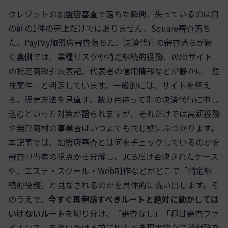
クレジットの加盟店審査で落ちた瞬間、失っているのは目
の前の1件の売上だけではありません。Square審査落ち
た、PayPay加盟店審査落ちた、決済代行の審査落ちが続
く裏側では、業種リスクや特定継続的役務、Webサイト
の特定商取引法表記、代表者の信用情報などが静かに「危
険案件」と判定しています。一般的には、サイトを整え
る、販売方法を見直す、数カ月待って別の決済代行に申し
込むといった対策が語られますが、それだけでは高額役務
や無形商材の事業者はいつまでも同じ壁にぶつかります。
本記事では、加盟店審査とは何をチェックしているのかを
審査担当者の視点から分解し、JCBだけ否決されたケース
や、エステ・スクール・Web制作などがどこで「特定継
続的役務」と見なされるのかを具体的に洗い出します。そ
のうえで、
今すぐ再申請すべきルートと絶対に動かしては
いけないルート
を切り分け、「審査なし」「極甘審査ファ
イナンス」を追いかける前に組むべき現実的な決済戦略を