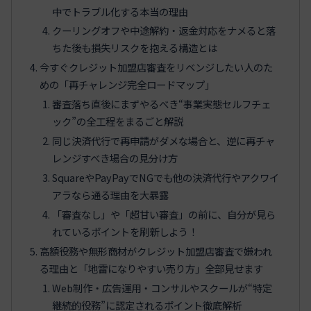
中でトラブル化する本当の理由
クーリングオフや中途解約・返金対応をナメると落
ちた後も損失リスクを抱える構造とは
今すぐクレジット加盟店審査をリベンジしたい人のた
めの「再チャレンジ完全ロードマップ」
審査落ち直後にまずやるべき“事業実態セルフチェ
ック”の全工程をまるごと解説
同じ決済代行で再申請がダメな場合と、逆に再チャ
レンジすべき場合の見分け方
SquareやPayPayでNGでも他の決済代行やアクワイ
アラなら通る理由を大暴露
「審査なし」や「超甘い審査」の前に、自分が見ら
れているポイントを刷新しよう！
高額役務や無形商材がクレジット加盟店審査で嫌われ
る理由と「地雷になりやすい売り方」全部見せます
Web制作・広告運用・コンサルやスクールが“特定
継続的役務”に認定されるポイント徹底解析