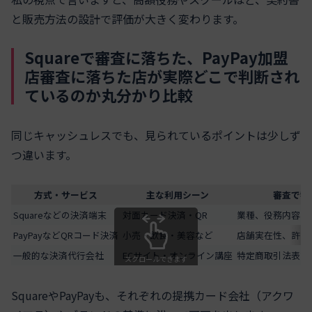
と販売方法の設計で評価が大きく変わります。
Squareで審査に落ちた、PayPay加盟
店審査に落ちた店が実際どこで判断され
ているのか丸分かり比較
同じキャッシュレスでも、見られているポイントは少しず
つ違います。
方式・サービス
主な利用シーン
審査で特
Squareなどの決済端末
対面カード決済・QR
業種、役務内容、
PayPayなどQRコード決済
小売・飲食・美容など
店舗実在性、許可
一般的な決済代行会社
ECサイト・オンライン講座
特定商取引法表記
スクロールできます
SquareやPayPayも、それぞれの提携カード会社（アクワ