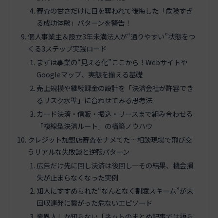
審査の甘さだけに目を奪われて後悔した「危険すぎ
る成功体験」パターンを警告！
個人事業主＆設立3年未満法人が“通りやすい”状態をつ
くる3ステップ実践ロード
まずは事業の“見える化”ここから！Webサイトや
Googleマップ、実態を揃える基礎
売上規模や継続課金の設計を「決済会社が許容でき
るリスク水準」に合わせてみる思考法
カード決済・信販・振込・リースまで組み合わせる
「複線型決済ルート」の構築ノウハウ
クレジット加盟店審査をナメてた…相談現場で飛び交
うリアルな失敗談と逆転パターン
広告だけ先に回し決済は後回し―その結果、機会損
失が止まらなくなった実例
知人にすすめられた“なんとなく割賦スキーム”が未
回収連発に繋がった危ないエピソード
業界人しか知らない「ネットのまとめ記事では語ら