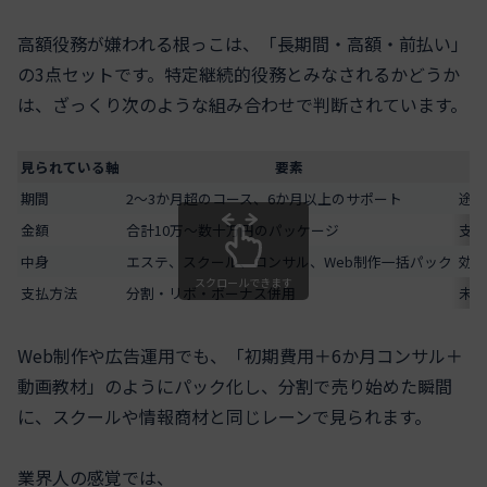
高額役務が嫌われる根っこは、「長期間・高額・前払い」
の3点セットです。特定継続的役務とみなされるかどうか
は、ざっくり次のような組み合わせで判断されています。
見られている軸
要素
期間
2〜3か月超のコース、6か月以上のサポート
途中
金額
合計10万〜数十万円のパッケージ
支払
中身
エステ、スクール、コンサル、Web制作一括パック
効果
スクロールできます
支払方法
分割・リボ・ボーナス併用
未回
Web制作や広告運用でも、「初期費用＋6か月コンサル＋
動画教材」のようにパック化し、分割で売り始めた瞬間
に、スクールや情報商材と同じレーンで見られます。
業界人の感覚では、