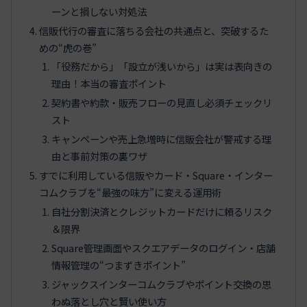
ーンと損しない対処法
信販代行の審査に落ちる会社の共通点と、突破するた
めの“虎の巻”
「役務だから」「設立が浅いから」は実は表向きの
理由！本当の審査ポイント
契約書や約款・販売フローの見直し必須チェックリ
スト
キャンペーンや売上急増時に信販会社が警戒する理
由と事前対策の裏ワザ
すでに利用している信販やカード・Square・インター
コムクラブを“最強の味方”に変える運用術
自社分割決済とクレジットカードだけに頼るリスク
＆限界
Square管理画面やスクエアデータのログイン・店舗
情報管理の“つまずきポイント”
ジャックスインターコムクラブやポイント交換の思
わぬ落とし穴と賢い使い方