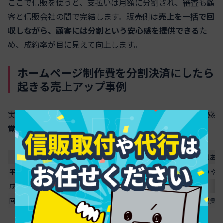
ここで信販を使うと、支払いは月額に分割され、審査も顧
客と信販会社の間で完結します。販売側は
売上を一括で回
収しながら、顧客には分割という安心感を提供できる
た
め、成約率が目に見えて向上します。
ホームページ制作費を分割決済にしたら
起きる売上アップ事例
実際にホームページ制作会社でよく起きる変化を、数値感
覚ベースで整理すると次のようになります。
項目
導入前（現金・カード一括のみ）
導入後（信販分割あり
平均単価
30万付近で頭打ち
50万以上の提案が通りや
成約率
商談10件中2〜3件
商談10件中4〜6件
回収リスク
着手金以外は自社回収
信販会社に移転し回収業務
スクロールできます