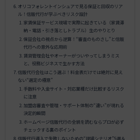
オリコフォレントインシュアで見る保証と回収のリア
ル！信販代行が学ぶべきリスク設計
家賃保証サービス現場で実際に起きている（家賃滞
納・電話・引き落としトラブル）生のやりとり
保証会社の視点から逆算！“審査のものさし”と信販
代行への意外な応用術
賃貸管理会社やオーナーがついやってしまうミス
と、役務ビジネスで生かす方法
信販代行会社はこう選ぶ！料金表だけでは絶対に見え
ない“選定の極意”
手数料や入金サイト・対応業種だけ比較するリスク
に注意
加盟店審査や管理・サポート体制の“違い”が現れる
決定的瞬間
ホームページ信販代行の全貌を読むならプロが必ず
チェックする裏のポイント
信販代行導入で失敗しないための“現場シナリオ”5選＆