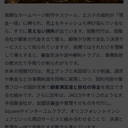
高額なホームページ制作やスクール、エステの成約が「現
金一括」に縛られ、売上もキャッシュも伸び悩んでいるな
ら、すでに
見えない損失
が出ています。信販代行は、信販
会社が顧客の代金を立て替え、顧客が分割で支払う決済サ
ービスとして知られていますが、実務ではそれだけを理解
して導入すると、審査否決や途中解約トラブル、事務負担
の肥大化で手残りが削られがちです。
本来の信販代行は、売上アップと未回収リスク削減、請求
や集金などの事務削減を同時に実現しつつ、契約内容や販
売フローの設計次第で
顧客満足度と自社の保全
を両立でき
る仕組みです。さらに近年は、JACCSやオリコのような大
手信販会社が、加盟店審査や管理そのものを代行し、
Squareやインターコムクラブ、オリコフォレントインシ
ュアといった周辺サービスと組み合わせることで、決済と
管理を一体で効率化する動きも進んでいます。