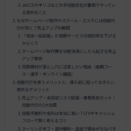
JACCSやオリコなど大手信販会社が裏側でやってい
る意外なこと
なぜホームページ制作やスクール・エステには信販代
行が効く？売上アップの瞬間
「現金一括前提」が高額サービスの成約率を下げる
からくり
ホームページ制作費を分割決済にしたら起きる売上
アップ事例
役務商材が落とし穴に注意したい理由（長期コー
ス・通学・オンライン講座）
信販代行を使うメリットと、導入前に知っておきたい
意外なデメリット
売上アップ・未回収リスク削減・事務負担カット！
信販代行の3大効果
信販手数料や金利は本当に高い？LTVやキャッシュ
フローで賢く考えるコツ
クーリングオフ・途中解約・返金で揉めがちなパタ