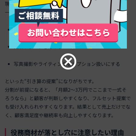
現場で特にインパクトが大きいのは「提案の幅」です。
一括しかないと、営業は最初から顧客の予算に遠慮して、
SEO対策を削る
更新サポートを付けない
写真撮影やライティングをオプション扱いにする
といった“引き算の提案”になりがちです。
分割が前提になると、「月額2〜3万円でここまで一式そ
ろうなら」と顧客が判断しやすくなり、フルセット提案で
も受け入れられやすくなります。結果として売上だけでな
く、顧客満足度や継続率も向上しやすくなります。
役務商材が落とし穴に注意したい理由