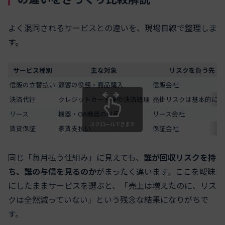
よく混同されるサービスとの違いを、現場目線で整理しま
す。
サービス種別
主な対象
リスクを負う先
信販の立替払い
顧客の役務・商品購入
信販会社
決済代行
クレジットカード等の決済処理
売掛リスクは基本的に店
リース
機器・OA機器の利用
リース会社
スクロールできます
賃貸保証
家賃支払い
保証会社
同じ「毎月払う仕組み」に見えても、
誰が回収リスクを持
ち、誰の与信を見るのか
がまったく違います。ここを曖昧
にしたままサービスを選ぶと、「売上は増えたのに、リス
クは全然減っていない」という残念な結果になりがちで
す。