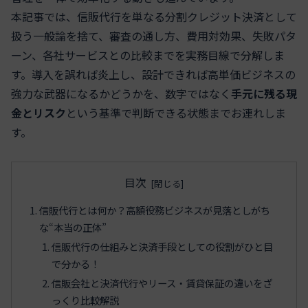
本記事では、信販代行を単なる分割クレジット決済として
扱う一般論を捨て、審査の通し方、費用対効果、失敗パタ
ーン、各社サービスとの比較までを実務目線で分解しま
す。導入を誤れば炎上し、設計できれば高単価ビジネスの
強力な武器になるかどうかを、数字ではなく
手元に残る現
金とリスク
という基準で判断できる状態までお連れしま
す。
目次
信販代行とは何か？高額役務ビジネスが見落としがち
な“本当の正体”
信販代行の仕組みと決済手段としての役割がひと目
で分かる！
信販会社と決済代行やリース・賃貸保証の違いをざ
っくり比較解説