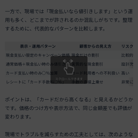
一方で、現場では「現金払いなら値引きします」という運
用も多く、どこまでが許されるのか混乱しがちです。整理
するために、代表的なパターンを比較します。
表示・運用パターン
顧客からの見え方
リスクの
現金支払い限定のキャンペーン価格
現金だけの割引
比較的低
通常価格＋現金払い時のみ値引き
実質的な現金割引
設計次第
カード支払い時のみ○％加算
カード利用者への不利扱い
高い
スクロールできます
レシートに「カード手数料○％」
手数の直接上乗せ
非常に高
ポイントは、「カードだから高くなる」と見えるかどうか
です。価格のつけ方や表示方法で、同じ金額差でも評価が
変わります。
現場でトラブルを減らすための工夫としては、次のような