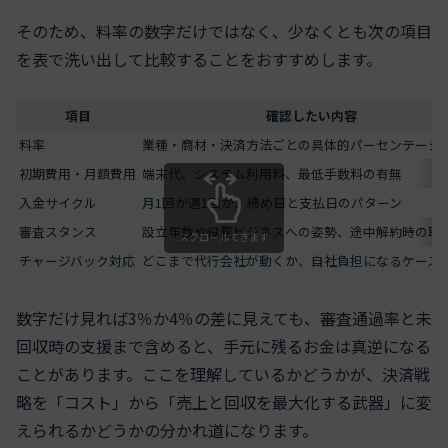
そのため、料率の数字だけではなく、少なくとも次の項目
を表で洗い出して比較することをおすすめします。
項目
確認したい内容
料率
業種・商材・決済方法ごとの具体的パーセンテージ
初期費用・月額費用
端末代、システム利用料、最低手数料の有無
入金サイクル
月1回か週1回か、締め日と支払日のパターン
審査スタンス
設立年数や役務ビジネスへの姿勢、途中解約時の取
スクロールできます
チャージバック対応
どこまで代行会社が動くか、自社負担になるケース
数字だけ見れば3％か4％の差に見えても、審査通過率と未
回収時の支援まで含めると、手元に残るお金は真逆になる
ことがあります。ここを理解しているかどうかが、決済戦
略を「コスト」から「売上と回収を最大化する武器」に変
えられるかどうかの分かれ道になります。