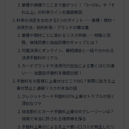
業種や規模でここまで差がつく！「3〜5％」や「そ
れ以上」の料率ラインを徹底解説
料率の決定を左右する5つのポイント——業種・商材・
決済方法・契約形態・ブランドの舞台裏
業種や商材ごとに変わるリスク評価——物販と役
務、保険診療と自由診療のギャップとは？
対面決済とオンライン、継続課金と一括で分かれる
決済手数料のリアル
カードブランドや決済代行会社による驚くほどの違
い——加盟店手数料を徹底比較！
手数料をお客様に上乗せはどこでNG？実際に起きる上
乗せ禁止と通報リスクの本当の話
クレジットカード手数料10％上乗せトラブルが招く
深刻なワケ
現金割引とカード手数料上乗せのグレーゾーンは？
現場で本当に許される境界線を探る
手数料上乗せによる炎上や悪い口コミが発生したリ