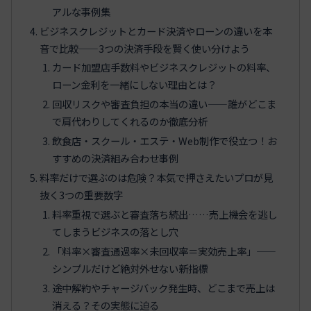
アルな事例集
ビジネスクレジットとカード決済やローンの違いを本
音で比較——3つの決済手段を賢く使い分けよう
カード加盟店手数料やビジネスクレジットの料率、
ローン金利を一緒にしない理由とは？
回収リスクや審査負担の本当の違い——誰がどこま
で肩代わりしてくれるのか徹底分析
飲食店・スクール・エステ・Web制作で役立つ！お
すすめの決済組み合わせ事例
料率だけで選ぶのは危険？本気で押さえたいプロが見
抜く3つの重要数字
料率重視で選ぶと審査落ち続出……売上機会を逃し
てしまうビジネスの落とし穴
「料率×審査通過率×未回収率＝実効売上率」——
シンプルだけど絶対外せない新指標
途中解約やチャージバック発生時、どこまで売上は
消える？その実態に迫る