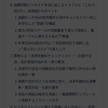
高額役務ビジネスで本当に起こるトラブルと「これで
防げた」決済設計のポイント
順調だったWeb制作案件が途中キャンセルで一気に
赤字化した“悲劇”の構図
設立1年目スクールが信販審査で落ちた理由と、審
査テーブルに乗せるための下準備
料率交渉の成功が仇に？未回収対応で消耗しな
い“見えないコスト”の落とし穴
即使える！決済手数料チェックリスト——比較や交
渉、会計処理の悩みを一発で解決
決済代行会社や信販会社の比較で絶対に外せない契
約条件一覧
税務や会計のミスを未然に防ぐ、決済手数料の消費
税・勘定科目・仕訳の基本
自社の損益分岐点を見抜く！厳選質問テンプレート
と実践チェックシート付き
ビジネスクレジット導入で後悔しないために——経営