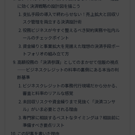
に効く決済戦略の設計図を描こう
支払手段の導入で終わらせない！売上拡大と回収リ
スク管理を両立する決済設計術
役務ビジネスが今すぐ整えるべき契約実務や社内ル
ールのチェックポイント
資金繰りと事業拡大を見据えた理想の決済手段ポー
トフォリオの組み立て方
高額役務の「決済参謀」としてのまかせて信販の視点
——ビジネスクレジットの料率の裏側にある本当の判
断基準
ビジネスクレジットの事務代行現場だから分かる、
審査と料率のリアルな感覚
未回収リスクや資金繰りまで見抜く「決済コンサ
ル」がいま必要とされる理由
専門家に相談するベストなタイミングは？相談前に
準備すべき要点リスト
この記事を書いた理由