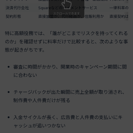
決済代行会社
Squareなどのペイメントサービス
一律料率の裏
スクロールできます
契約形態
直接加盟か、代行経由か、信販利用か
直接契約は料
特に高額役務では、「誰がどこまでリスクを持ってくれる
のか」を確認せずに料率だけで比較すると、次のような事
態が起きがちです。
審査に時間がかかり、開業時のキャンペーン期間に間
に合わない
チャージバックが出た瞬間に売上全額が取り消され、
制作費や人件費だけが残る
入金サイクルが長く、広告費と人件費の支払いにキ
ャッシュが追いつかない