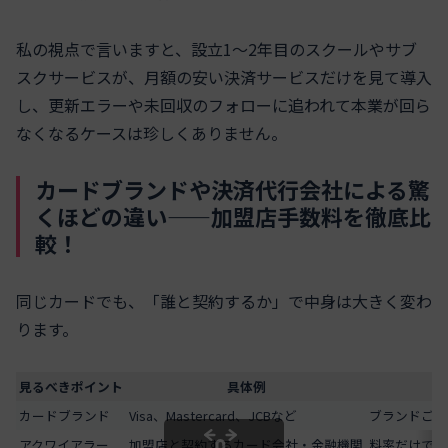
私の視点で言いますと、設立1〜2年目のスクールやサブ
スクサービスが、月額の安い決済サービスだけを見て導入
し、更新エラーや未回収のフォローに追われて本業が回ら
なくなるケースは珍しくありません。
カードブランドや決済代行会社による驚
くほどの違い——加盟店手数料を徹底比
較！
同じカードでも、「誰と契約するか」で中身は大きく変わ
ります。
見るべきポイント
具体例
カードブランド
Visa、Mastercard、JCBなど
ブランドごと
アクワイアラー
加盟店と契約するカード会社・金融機関
料率だけでな