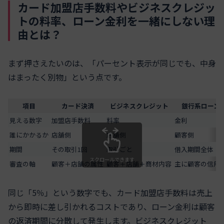
カード加盟店手数料やビジネスクレジッ
トの料率、ローン金利を一緒にしない理
由とは？
まず押さえたいのは、「パーセント表示が同じでも、中身
はまったく別物」という点です。
項目
カード決済
ビジネスクレジット
銀行系ローン
見える数字
加盟店手数料
料率
金利
誰にかかるか
店舗側
店舗側
顧客側
期間
その取引1回
取引ごと
借入期間全体
スクロールできます
審査の軸
顧客＋店舗の属性
顧客＋店舗＋商材内容
主に顧客の信用
同じ「5％」という数字でも、カード加盟店手数料は売上
から即時に差し引かれるコストであり、ローン金利は顧客
の返済期間に分散して発生します。ビジネスクレジット