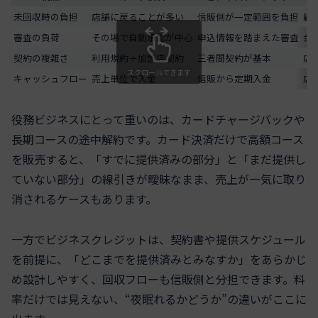
未回収時の負担
店舗に戻ることが多い
信販側が一定範囲を負担
顧
審査の負荷
その場で自動承認が中心
申込情報を踏まえた審査
金
契約の複雑さ
利用規約＋加盟店契約
三者間契約が基本
店
スクロールできます
キャッシュフロー
売上単位で入金
信販から定期入金
店
役務ビジネスにとって重いのは、カードチャージバックや
長期コースの途中解約です。カード決済だけで高額コース
を販売すると、「すでに提供済みの部分」と「まだ提供し
ていない部分」の線引きが曖昧なまま、売上が一気に取り
消されるケースもあります。
一方でビジネスクレジットは、契約書や提供スケジュール
を前提に、「どこまでを提供済みとみなすか」をあらかじ
め設計しやすく、回収フローも信販側と分担できます。料
率だけでは見えない、“夜眠れるかどうか”の違いがここに