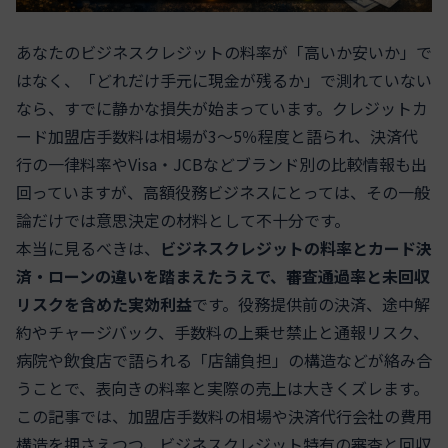
あなたのビジネスクレジットの料率が「高いか安いか」で
はなく、「どれだけ手元に現金が残るか」で測れていない
なら、すでに静かな損失が始まっています。クレジットカ
ード加盟店手数料は相場が3〜5％程度と語られ、決済代
行の一律料率やVisa・JCBなどブランド別の比較情報も出
回っていますが、高額役務ビジネスにとっては、その一般
論だけでは意思決定の材料として不十分です。
本当に見るべきは、
ビジネスクレジットの料率とカード決
済・ローンの違いを踏まえたうえで、審査通過率と未回収
リスクを含めた実効利益
です。役務提供前の決済、途中解
約やチャージバック、手数料の上乗せ禁止と通報リスク、
病院や飲食店で語られる「店舗負担」の構造などが絡み合
うことで、表向きの料率と実際の売上は大きくズレます。
この記事では、加盟店手数料の相場や決済代行会社の費用
構造を押さえつつ、ビジネスクレジット特有の審査と回収