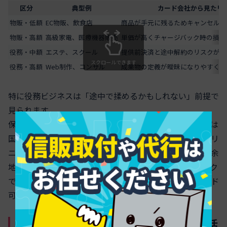
区分
典型例
カード会社から見たリ
物販・低額
EC物販、飲食店
商品が手元に残るためキャンセル時
物販・高額
高級家電、医療機器販売
単価が高くチャージバック時の損失
役務・中額
エステ、スクール
提供前決済と途中解約のリスクが常
スクロールできます
役務・高額
Web制作、コンサル
成果物の定義が曖昧になりやすく紛
特に役務ビジネスは「途中で揉めるかもしれない」前提で
見られます。
保険診療と自由診療のギャップも同じ構造で、保険診療は
国が枠組みを決めている一方、自費診療や美容医療はクリ
ニック側の自由度が高く、キャンセル・返金トラブルの余
地も大きいと評価されます。そのため、病院やクリニック
でも、保険診療のみならカード不可、自費部分だけカード
可という運用が生まれやすくなります。
対面決済とオンライン、継続課金と一括