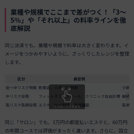
業種や規模でここまで差がつく！「3〜
5％」や「それ以上」の料率ラインを徹
底解説
同じ決済でも、業種や規模で料率は大きく変わります。イ
メージをつかみやすいように、ざっくりしたレンジを整理
します。
区分
典型例
低〜中リスク物販
飲食店、小売、EC物販
少額一
中リスク役務
フィットネス、スクール、クリニック自由診療
継続課
高リスク高額役務
エステ、Web制作、高額講座
高単価
スクロールできます
同じ「サロン」でも、3万円の都度払いエステと、60万円
の年間コースでは評価がまったく違います。さらに、設立