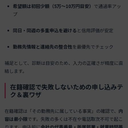
希望額は初回少額（5万〜10万円目安）
で通過率アッ
プ
同日・同週の多重申込を避ける
と信用評価が安定
勤務先情報と連絡先の整合性
を最優先でチェック
補足として、診断は目安のため、入力の正確さが精度に直
結します。
在籍確認で失敗しないための申し込みテ
ク＆裏ワザ
在籍確認は「その勤務先に属している事実」の確認で、
内
容は最小限
です。失敗の多くは不在や電話取次不可で起こ
ります。申込前に
会社の代表番号・所属部署・就業時間帯