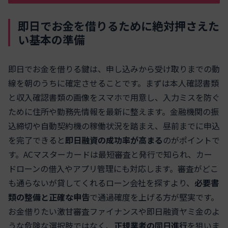
即日でお金を借りるために絶対押さえた
い基本の準備
即日でお金を借りる鍵は、申し込みから受け取りまでの動
線を朝のうちに確定させることです。まずは本人確認書類
と収入確認書類の画像をスマホで用意し、入力ミスを防ぐ
ために住所や勤務先情報を最新に整えます。金融機関の振
込締切や自動契約機の稼働状況を踏まえ、昼前までに申込
を完了できると
即日融資の成功率が高まる
のがポイントで
す。ACマスターカードは最短審査と発行で知られ、カー
ドローンの借入やアプリ管理にも対応します。審査がどこ
も通らないが貸してくれるローン会社を探すより、
必要書
類の整備と正確な申告
で通過確度を上げる方が堅実です。
お金借りたい激甘審査ファイナンスや即日融資ヤミ金のよ
うな危険な選択肢ではなく、
正規業者の同日進行
を狙いま