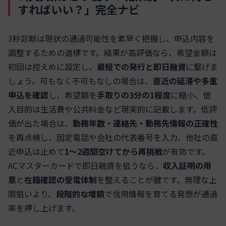
すればいい？」完全ナビ
3秒診断は現状の通過可能性を素早く把握し、申込内容を
調整するための道標です。結果が高評価なら、希望金額は
初回は控えめに設定し、
最短での発行と即日融資
に繋げま
しょう。可もなく不可もなしの場合は、
直近の延滞や多重
申込を確認
し、希望額を
手取りの3分の1程度
に縮小、借
入目的は生活費や公共料金など現実的に記載します。低評
価が出た場合は、
勤務年数・連絡先・勤務先情報の正確性
を再点検し、固定電話や会社の代表番号を入力、他社の直
近申込は止めて
1〜2週間空けてから再挑戦
が有効です。
ACマスターカードで即日融資を狙うなら、
収入証明の用
意
と
在籍確認の受電体制
を整えることが鍵です。無理な上
限狙いより、
段階的な増額
で信用情報を育てる発想が通過
率を押し上げます。