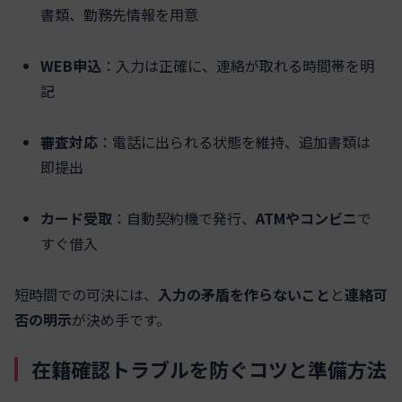
書類、勤務先情報を用意
WEB申込
：入力は正確に、連絡が取れる時間帯を明
記
審査対応
：電話に出られる状態を維持、追加書類は
即提出
カード受取
：自動契約機で発行、
ATMやコンビニ
で
すぐ借入
短時間での可決には、
入力の矛盾を作らないこと
と
連絡可
否の明示
が決め手です。
在籍確認トラブルを防ぐコツと準備方法