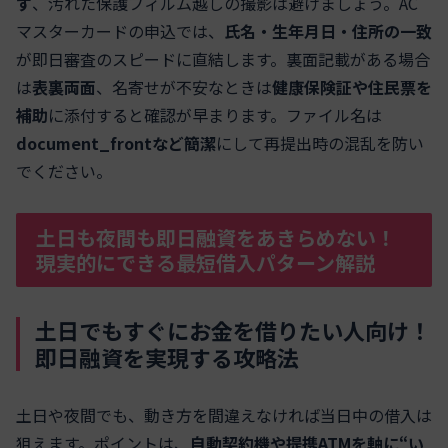
ず
、汚れた保護フィルム越しの撮影は避けましょう。AC
マスターカードの申込では、
氏名・生年月日・住所の一致
が即日審査のスピードに直結します。裏面記載がある場合
は
表裏両面
、名寄せが不安なときは
健康保険証や住民票を
補助
に添付すると確認が早まります。ファイル名は
document_frontなど簡潔
にして再提出時の混乱を防い
でください。
土日も夜間も即日融資をあきらめない！
現実的にできる最短借入パターン解説
土日でもすぐにお金を借りたい人向け！
即日融資を実現する攻略法
土日や夜間でも、動き方を間違えなければ当日中の借入は
狙えます。ポイントは、
自動契約機や提携ATMを軸に“い