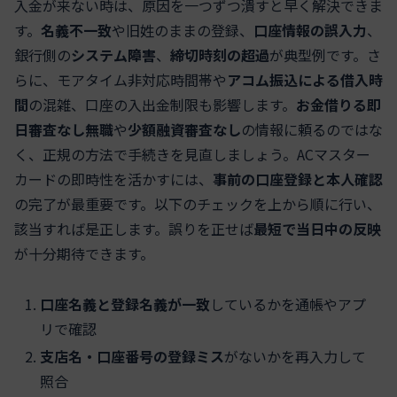
入金が来ない時は、原因を一つずつ潰すと早く解決できま
す。
名義不一致
や旧姓のままの登録、
口座情報の誤入力
、
銀行側の
システム障害
、
締切時刻の超過
が典型例です。さ
らに、モアタイム非対応時間帯や
アコム振込による借入時
間
の混雑、口座の入出金制限も影響します。
お金借りる即
日審査なし無職
や
少額融資審査なし
の情報に頼るのではな
く、正規の方法で手続きを見直しましょう。ACマスター
カードの即時性を活かすには、
事前の口座登録と本人確認
の完了が最重要です。以下のチェックを上から順に行い、
該当すれば是正します。誤りを正せば
最短で当日中の反映
が十分期待できます。
口座名義と登録名義が一致
しているかを通帳やアプ
リで確認
支店名・口座番号の登録ミス
がないかを再入力して
照合