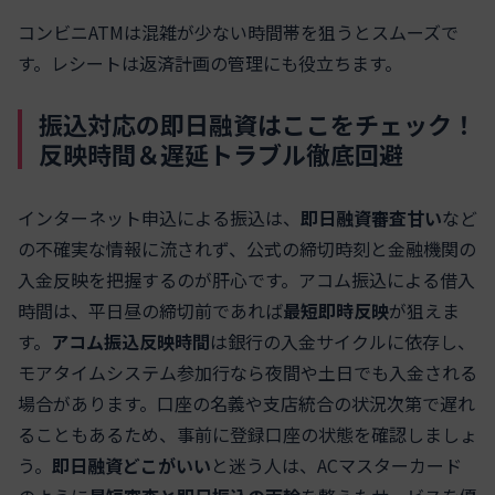
コンビニATMは混雑が少ない時間帯を狙うとスムーズで
す。レシートは返済計画の管理にも役立ちます。
振込対応の即日融資はここをチェック！
反映時間＆遅延トラブル徹底回避
インターネット申込による振込は、
即日融資審査甘い
など
の不確実な情報に流されず、公式の締切時刻と金融機関の
入金反映を把握するのが肝心です。アコム振込による借入
時間は、平日昼の締切前であれば
最短即時反映
が狙えま
す。
アコム振込反映時間
は銀行の入金サイクルに依存し、
モアタイムシステム参加行なら夜間や土日でも入金される
場合があります。口座の名義や支店統合の状況次第で遅れ
ることもあるため、事前に登録口座の状態を確認しましょ
う。
即日融資どこがいい
と迷う人は、ACマスターカード