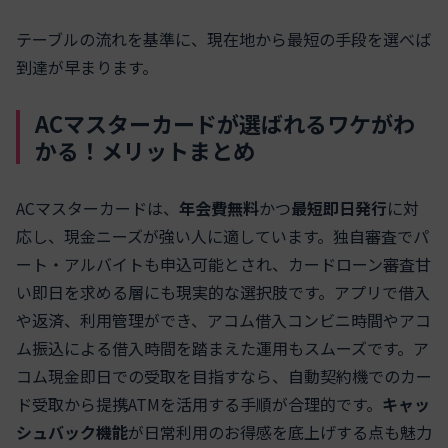
テーブルの流れを基準に、現在地から最短の手段を選べば
到達が早まります。
ACマスターカードが選ばれるワケがわ
かる！メリットまとめ
ACマスターカードは、
年会費無料
かつ
最短即日発行
に対
応し、現金ニーズが強い人に適しています。独自審査でパ
ート・アルバイトも申込可能とされ、カードローン審査甘
い即日を求める層にも現実的な選択肢です。アプリで借入
や返済、利用管理ができ、アコム借入コンビニ時間やアコ
ム振込による借入時間を踏まえた運用もスムーズです。ア
コム現金即日での受取を目指すなら、自動契約機でのカー
ド受取から提携ATMを活用する手順が合理的です。
キャッ
シュバック機能
が日常利用のお得感を底上げする点も魅力