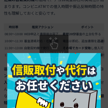
まります。コンビニATMでの借入時間や振込反映時間の特
性も理解しておくと安心です。
時刻帯
推奨アクション
ポイント
08:30〜10:00
WEB申込と書類提出完了
最短20分
審査の土台を作る
10:00〜11:30
審査連絡対応・在籍確認
電話は即応、追加書類を
迅速提
11:30〜13:00
自動契約機で発行
その場でカード受取
し借入可
スクロールできます
13:00以降
ATMまたは振込による借入
コンビニATMの
手数料と上限
を
審査激混みを避けるには朝イチが有利です。
アコム借入コ
ンビニ時間
の上限や手数料を把握し、
アコム24時間借り
入れ
に対応するATMやアプリを活用すると無駄がありませ
ん。なお「少額融資審査なし」「必ず通るカードローン」
などの表現は誤情報にあたるため、
正規の審査を前提に最
短化を図る
ことが安全です。