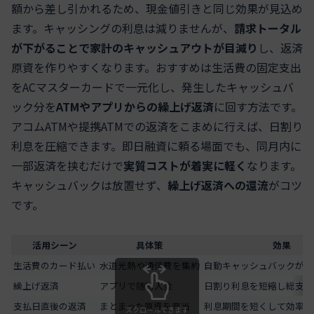
額から差し引かれるため、現金値引きと同じ効果が見込め
ます。キャッシングの利息は減りませんが、
請求トータル
が下がることで家計のキャッシュアウトが目減り
し、返済
原資を作りやすくなります。おすすめは生活費の固定支出
をACマスターカードで一元化し、発生したキャッシュバ
ック分を
ATMやアプリからの繰上げ返済
に回す方法です。
アコムATMや提携ATMでの返済をこまめに行えば、日割り
利息を圧縮できます。即日融資に頼る場面でも、同月内に
一部返済を挟むだけで
実質コストが着実に軽く
なります。
キャッシュバックは放置せず、
繰上げ返済への還流
がコツ
です。
活用シーン
具体策
効果
生活費のカード払い
水道光熱や通信費を集約
自動キャッシュバックが安
繰上げ返済
アプリで随時入金
日割り利息を短縮し総支払
支払日直後の返済
まとまった原資を充当
利息期間を短くして効率化
スクロールできます