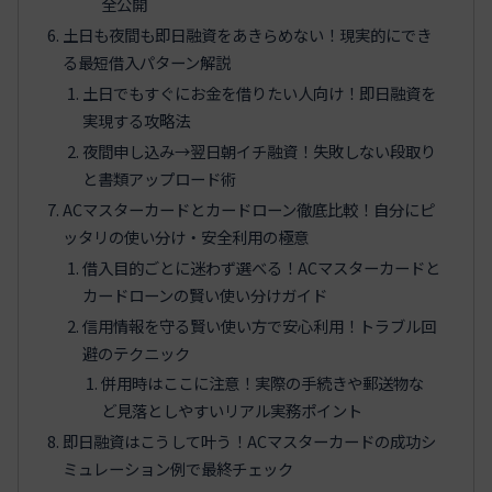
全公開
土日も夜間も即日融資をあきらめない！現実的にでき
る最短借入パターン解説
土日でもすぐにお金を借りたい人向け！即日融資を
実現する攻略法
夜間申し込み→翌日朝イチ融資！失敗しない段取り
と書類アップロード術
ACマスターカードとカードローン徹底比較！自分にピ
ッタリの使い分け・安全利用の極意
借入目的ごとに迷わず選べる！ACマスターカードと
カードローンの賢い使い分けガイド
信用情報を守る賢い使い方で安心利用！トラブル回
避のテクニック
併用時はここに注意！実際の手続きや郵送物な
ど見落としやすいリアル実務ポイント
即日融資はこうして叶う！ACマスターカードの成功シ
ミュレーション例で最終チェック