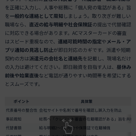
を正確に入力し、人事や総務に「個人宛の電話がある」旨
を
一般的な連絡として周知
しましょう。取り次ぎが難しい
職場なら、
直近の給与明細や社会保険証
の提出で代替確認
に対応できる場合があります。ACマスターカードの審査
はスピード重視なので、
連絡可能時間の指定
や
メール・ア
プリ通知の見逃し防止
が即日対応のカギです。派遣や短期
契約の方は
派遣元の会社名と連絡先
を記載し、現場名だけ
の入力は避けてください。即日融資を目指す人は、
昼休み
前後や始業直後
など電話が通りやすい時間帯を希望にする
とスムーズです。
ポイント
具体策
代表番号の整合性
会社サイトや名刺で番号を確認し誤入力を防止
事前周知
総務へ「クレジット審査の在籍確認がある」旨を共有
代替書類
給与明細2〜3カ月分や保険証で在籍補強