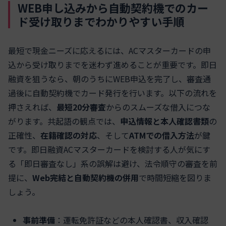
WEB申し込みから自動契約機でのカー
ド受け取りまでわかりやすい手順
最短で現金ニーズに応えるには、ACマスターカードの申
込から受け取りまでを迷わず進めることが重要です。即日
融資を狙うなら、朝のうちにWEB申込を完了し、審査通
過後に自動契約機でカード発行を行います。以下の流れを
押さえれば、
最短20分審査
からのスムーズな借入につな
がります。共起語の観点では、
申込情報と本人確認書類
の
正確性、
在籍確認の対応
、そして
ATMでの借入方法
が鍵
です。即日融資ACマスターカードを検討する人が気にす
る「即日審査なし」系の誤解は避け、法令順守の審査を前
提に、
Web完結と自動契約機の併用
で時間短縮を図りま
しょう。
事前準備
：運転免許証などの本人確認書、収入確認