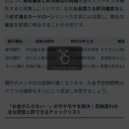
のように
最短審査と即日振込の両輪
を整えたサービスを優
先すると失敗しにくいです。なお
お金借りる即日審査なし
や
必ず通るカードローン
といった文言には注意し、健全な
審査を前提に申込することが大切です。
銀行種別
反映の傾向
締切の考え方
補足ポ
都市銀行
平日昼は速い傾向
昼前後の受付が目安
モアタイム対応
地方銀行
行により差が大きい
早めの申請が安全
支店統合やシス
ネット銀行
反映が速いことが多い
当日中の受付に強い
夜間や休日も反
スクロールできます
銀行のメンテ日は反映が遅くなります。入金予定時間帯は
アプリの通知をオンにして見逃しを防ぎましょう。
「お金が入らない…」のモヤモヤを解決！反映遅れの
主な原因と即できるチェックリスト