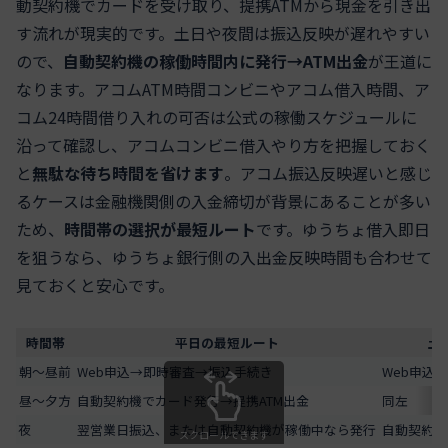
動契約機でカードを受け取り、提携ATMから現金を引き出
す流れが現実的です。土日や夜間は振込反映が遅れやすい
ので、
自動契約機の稼働時間内に発行→ATM出金
が王道に
なります。アコムATM時間コンビニやアコム借入時間、ア
コム24時間借り入れの可否は公式の稼働スケジュールに
沿って確認し、アコムコンビニ借入やり方を把握しておく
と
無駄な待ち時間を省けます
。アコム振込反映遅いと感じ
るケースは金融機関側の入金締切が背景にあることが多い
ため、
時間帯の選択が最短ルート
です。ゆうちょ借入即日
を狙うなら、ゆうちょ銀行側の入出金反映時間も合わせて
見ておくと安心です。
時間帯
平日の最短ルート
土
朝〜昼前
Web申込→即時審査→振込手続き
Web申込
昼〜夕方
自動契約機でカード発行→提携ATM出金
同左
夜
翌営業日振込、または自動契約機が稼働中なら発行
自動契約機
スクロールできます