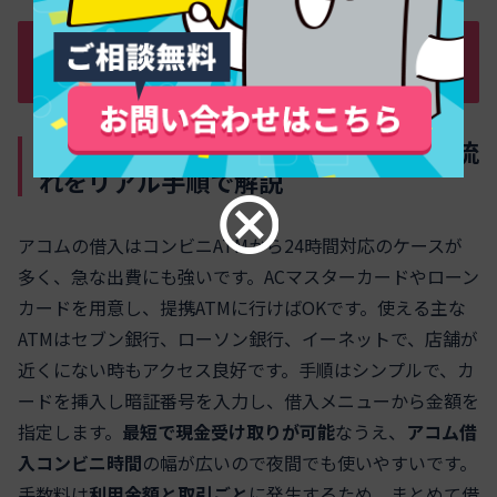
コンビニATM＆即日振込で賢く借りる！
反映時間や実務のウラ側まで徹底解説
アコムでの借入をコンビニATMで行う流
れをリアル手順で解説
アコムの借入はコンビニATMから24時間対応のケースが
多く、急な出費にも強いです。ACマスターカードやローン
カードを用意し、提携ATMに行けばOKです。使える主な
ATMはセブン銀行、ローソン銀行、イーネットで、店舗が
近くにない時もアクセス良好です。手順はシンプルで、カ
ードを挿入し暗証番号を入力し、借入メニューから金額を
指定します。
最短で現金受け取りが可能
なうえ、
アコム借
入コンビニ時間
の幅が広いので夜間でも使いやすいです。
手数料は
利用金額と取引ごと
に発生するため、まとめて借