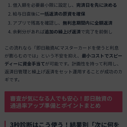
借入額を必要最小限に設定し、
完済日を先に決める
給与日直後に
一括返済の原資を確保
アプリで残高を確認し、
無利息期間内に全額返済
余剰分があれば
追加の繰上げ返済
で完了を前倒し
この流れなら「即日融資ACマスターカードを使うと利息
が膨らむのでは」という不安を抑え、
最小コストでスピー
ディーに資金手当て
が可能です。計画性を持って利用し、
返済日管理と繰上げ返済をセット運用することが成功のカ
ギです。
審査が気になる人でも安心！即日融資の
通過率アップ準備とポイントまとめ
3秒診断はこう使う！結果別「次に何を