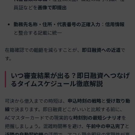
員証などを
画像で即提出
勤務先名称・住所・代表番号の正確入力
：
信用情報
と整合する記載に統一
在籍確認での齟齬を減らすことが、
即日融資への近道
で
す。
いつ審査結果が出る？即日融資へつなげ
るタイムスケジュール徹底解説
可決から借入までの時短は、
申込時刻の戦略
と
受け取り動
線
で決まります。即日融資どこがいいと比較する前に、
ACマスターカードでの現実的な
時刻別の最短シナリオ
を
把握しましょう。混雑時間帯を避け、
午前中の申込完了
と
近隣の自動契約機
の活用で、アコム現金即日の実現性が高