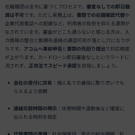
在籍確認は法令に基づくプロセスで、
審査なしでの即日融
資は不可
です。ただし実務上は、
書類での在籍確認代替
や
企業代表電話への配慮など、利用者の負担を抑える運用が
なされています。審査がどこも通らないと感じる方は、入
力情報の整合と勤務先連絡の通話可否が落とし穴になりが
ちです。
アコムへ事前申告
と
書類の先回り提出
で対応精度
が上がります。カードローン即日審査なしというワードに
流されず、
正攻法でスピード承認
を目指しましょう。
会社の受付に共有
：個人名での着信に取り次いでも
らえるよう依頼
連絡可能時間の明示
：休憩時間や退勤後など確実に
出られる時刻を指定
代替書類の準備
：社会保険証、直近の給与明細、社