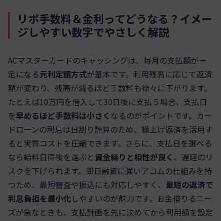
リボ手数料＆金利ってどうなる？イメー
ジしやすい数字でやさしく解説
ACマスターカードのキャッシングは、毎月の支払額が一
定になる
元利定額方式
が基本です。利用残高に応じて返済
額が変わり、残高が減るほど手数料も徐々に下がります。
たとえば10万円を借入して30日後に支払う場合、支払日
を
早めるほど手数料は小さく
なるのがポイントです。カー
ドローンの利息は日割り計算のため、繰上げ返済を活用す
ると実質コストを圧縮できます。さらに、支払日を選べる
なら給料日直後を選ぶと
資金繰りと相性が良く
、遅延のリ
スクを下げられます。即日融資に強いアコムの仕組みを持
つため、最短審査や振込にも対応しやすく、
最短の返済で
利息負担を最小化
しやすいのが魅力です。お金借りるニー
ズが急なときも、支払計画を先に決めてから利用額を設定