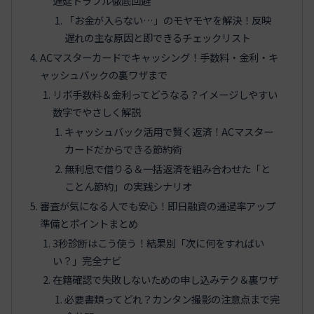
遅延トラブル徹底回避
「お金が入らない…」のモヤモヤを解決！反映
遅れの主な原因と即できるチェックリスト
ACマスターカードでキャッシング！手数料・金利・キ
ャッシュバックの裏ワザまで
リボ手数料＆金利ってどうなる？イメージしやすい
数字でやさしく解説
キャッシュバック活用で賢く返済！ACマスター
カードだからできる節約術
無利息で借りる＆一括返済を組み合わせた「と
ことん節約」の実践シナリオ
審査が気になる人でも安心！即日融資の通過率アップ
準備とポイントまとめ
3秒診断はこう使う！結果別「次に何をすればい
い？」完全ナビ
在籍確認で失敗しないための申し込みテク＆裏ワザ
必要書類ってどれ？カンタン撮影の注意点まで完