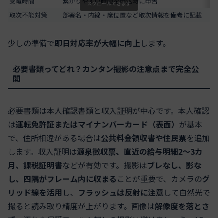
受電時間
繋がりやすい時間を申込時に申告
スクロールできます
取次不能対策
部署名・内線・席位置など取次情報を備考に記載
少しの準備で
即日対応率が大幅に向上
します。
必要書類ってどれ？カンタン撮影の注意点まで完全公
開
必要書類は本人確認書類と収入証明が中心です。本人確認
は
運転免許証またはマイナンバーカード（表面）
が基本
で、住所相違がある場合は
公共料金領収書や住民票
を追加
します。収入証明は
源泉徴収票、直近の給与明細2〜3カ
月、課税証明書
などが有効です。撮影は
ブレなし、影な
し、四隅がフレーム内に収まる
ことが重要で、カメラの
グ
リッド線を活用
し、
フラッシュは反射に注意
して自然光で
撮ると読み取り精度が上がります。画像は
解像度を落とさ