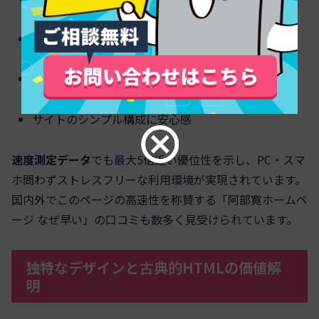
通信制限中でも普通に閲覧できる
表示の遅延やエラーがほとんどない
サイトのシンプル構成に安心感
速度測定データ
でも最大5倍近い優位性を示し、PC・スマ
ホ問わずストレスフリーな利用環境が実現されています。
国内外でこのページの高速性を称賛する「阿部寛ホームペ
ージ なぜ早い」の口コミも数多く見受けられています。
独特なデザインと古典的HTMLの価値解
明