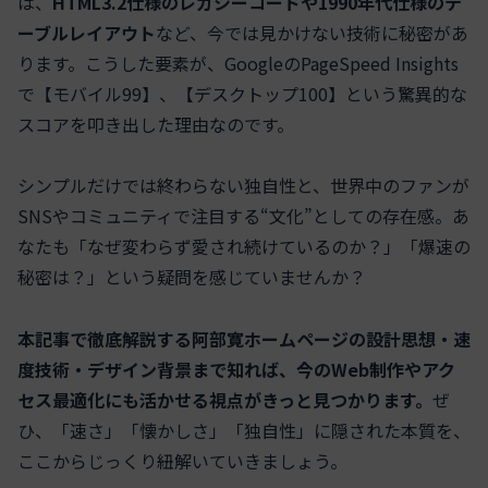
は、
HTML3.2仕様のレガシーコードや1990年代仕様のテ
ーブルレイアウト
など、今では見かけない技術に秘密があ
ります。こうした要素が、GoogleのPageSpeed Insights
で【モバイル99】、【デスクトップ100】という驚異的な
スコアを叩き出した理由なのです。
シンプルだけでは終わらない独自性と、世界中のファンが
SNSやコミュニティで注目する“文化”としての存在感。あ
なたも「なぜ変わらず愛され続けているのか？」「爆速の
秘密は？」という疑問を感じていませんか？
本記事で徹底解説する阿部寛ホームページの設計思想・速
度技術・デザイン背景まで知れば、今のWeb制作やアク
セス最適化にも活かせる視点がきっと見つかります。
ぜ
ひ、「速さ」「懐かしさ」「独自性」に隠された本質を、
ここからじっくり紐解いていきましょう。