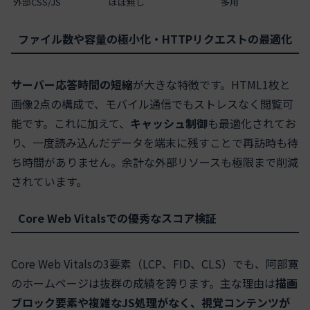
外部CSS/JS
ほぼ無し
多用
ファイル数や容量の極小化・HTTPリクエストの最適化
サーバー応答時間の短縮
が大きな特徴です。HTML1枚と
画像2点の構成で、モバイル通信でもストレスなく閲覧可
能です。これに加えて、
キャッシュ制御
も最適化されてお
り、一度読み込んだデータを端末に残すことで再訪時も待
ち時間がありません。余計な外部リソースも極限まで削減
されています。
Core Web Vitalsでの優秀なスコア検証
Core Web Vitalsの3要素（LCP、FID、CLS）でも、阿部寛
のホームページは抜群の成績を誇ります。主な理由は
描画
ブロック要素や複雑なJS処理がなく、視覚コンテンツが