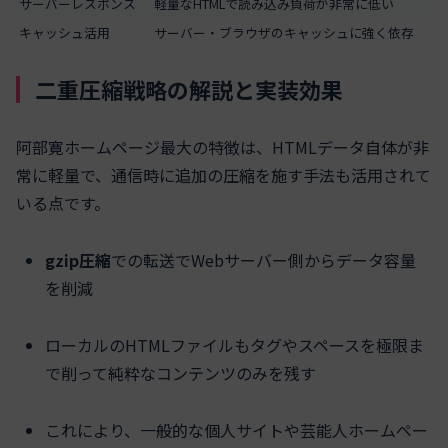
サーバーレスポンス
軽量なHTMLで読み込み負荷が非常に低い
キャッシュ活用
サーバー・ブラウザのキャッシュに強く依存
二重圧縮戦略の解説と実装効果
阿部寛ホームページ最大の特徴は、HTMLデータ自体が非
常に軽量で、通信時に追加の圧縮を施す手法も活用されて
いる点です。
gzip圧縮
での転送でWebサーバー側からデータ容量
を削減
ローカルのHTMLファイルもタグやスペースを極限ま
で削って純粋なコンテンツのみを残す
これにより、一般的な個人サイトや芸能人ホームペー