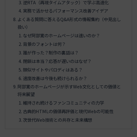
逆RTA（再現タイムアタック）で学ぶ高速化
実務で活かせるパフォーマンス改善アイデア
よくある質問に答えるQ&A形式の情報集約（中見出し
扱い）
なぜ阿部寛のホームページは速いのか？
背景のフォントは何？
誰が作った？制作の裏話は？
閉鎖は本当？応答が遅いのはなぜ？
類似サイトやパロディはある？
速度改善は今後も続けられるか？
阿部寛のホームページが示すWeb文化としての価値と
将来展望
維持され続けるファンコミュニティの力学
古典的HTMLの価値再評価と現代Webの可能性
次世代Web技術との共存と未来構想