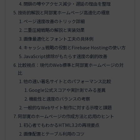
閉鎖の噂やアクセス減少・遅延の理由を整理
技術的解説と阿部寛ホームページ高速化の極意
ページ速度改善のトリック詳細
二重圧縮戦略の解説と実装効果
画像最適化とフォント工夫の具体例
キャッシュ戦略の役割とFirebase Hostingの使い方
JavaScript排除がもたらす速度の劇的改善
比較視点：現代のWeb標準と阿部寛ホームページの対
比
他の速い著名サイトとのパフォーマンス比較
Google公式スコアや実計測でみる差異
機能性と速度のバランスの考察
一般的なWebサイト制作に対する示唆と課題
阿部寛のホームページの作成方法と応用のヒント
初心者でもわかるHTML3.2の再現要点
画像配置とテーブル利用のコツ