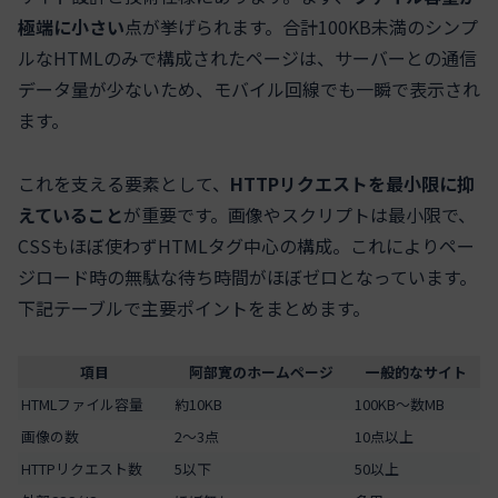
極端に小さい
点が挙げられます。合計100KB未満のシンプ
ルなHTMLのみで構成されたページは、サーバーとの通信
データ量が少ないため、モバイル回線でも一瞬で表示され
ます。
これを支える要素として、
HTTPリクエストを最小限に抑
えていること
が重要です。画像やスクリプトは最小限で、
CSSもほぼ使わずHTMLタグ中心の構成。これによりペー
ジロード時の無駄な待ち時間がほぼゼロとなっています。
下記テーブルで主要ポイントをまとめます。
項目
阿部寛のホームページ
一般的なサイト
HTMLファイル容量
約10KB
100KB〜数MB
画像の数
2～3点
10点以上
HTTPリクエスト数
5以下
50以上